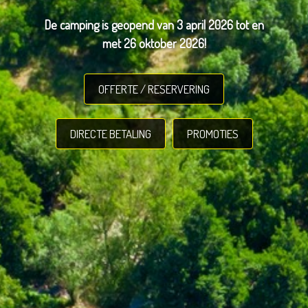
aan de oevers van de Jaur op een steenworp
De camping is geopend van 3 april 2026 tot en
afstand van uw accommodatie. Dit alles in een
met 26 oktober 2026!
rustige omgeving in het hart van het
natuurpark Haut Languedoc.
OFFERTE / RESERVERING
Meer informatie
DIRECTE BETALING
PROMOTIES