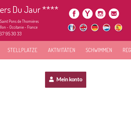
iers Du Jaur ****
 Saint Pons de Thomières
lon - Occitanie - France
 67 95 30 33
STELLPLATZE
AKTIVITÄTEN
SCHWIMMEN
REG
Mein konto