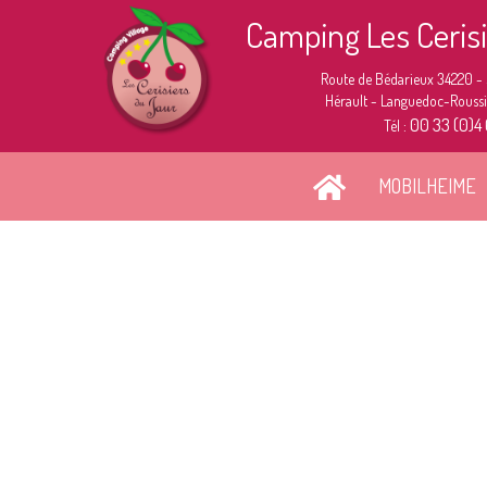
Camping Les Ceris
Route de Bédarieux 34220 -
Hérault - Languedoc-Roussil
00 33 (0)4
Tél :
MOBILHEIME