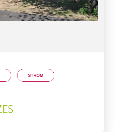
T
STROM
ZES