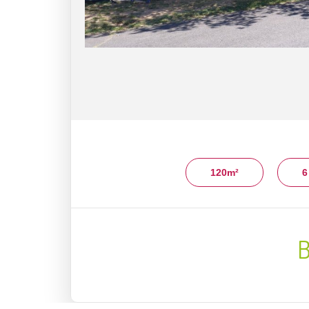
120m²
6