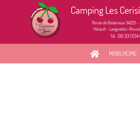
Camping Les Ceris
Route de Bédarieux 34220 -
Hérault - Languedoc-Roussil
00 33 (0)4
Tél :
MOBILHEIME