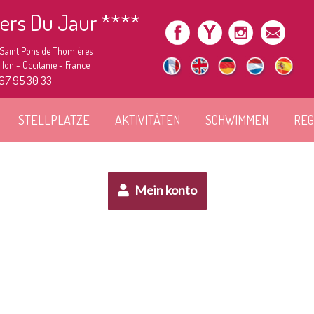
iers Du Jaur ****
 Saint Pons de Thomières
lon - Occitanie - France
 67 95 30 33
STELLPLATZE
AKTIVITÄTEN
SCHWIMMEN
REG
Mein konto