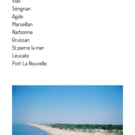
Vias
Sérignan
Agde
Marseillan.
Narbonne
Gruissan
St pierre la mer
Leucate
Port La Nouvelle.