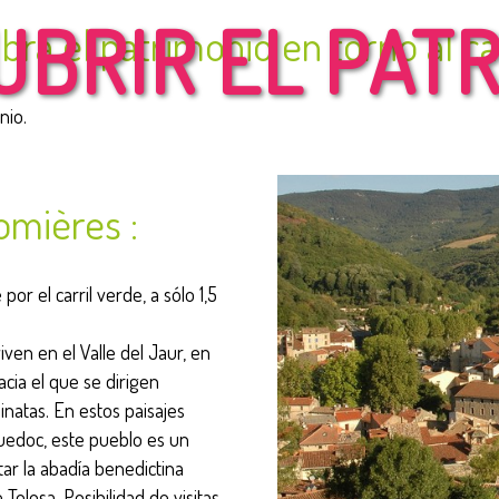
BRIR EL PAT
bra el patrimonio en torno al c
nio.
omières :
por el carril verde, a sólo 1,5
viven en el Valle del Jaur, en
cia el que se dirigen
inatas. En estos paisajes
uedoc, este pueblo es un
ar la abadía benedictina
losa. Posibilidad de visitas