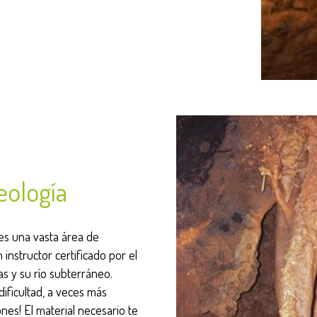
eología
es una vasta área de
nstructor certificado por el
las y su río subterráneo.
 dificultad, a veces más
nes! El material necesario te