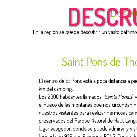
DESCRU
Descu
En la región se puede descubrir un vasto patrimo
Saint Pons de Th
El centro de St Pons está a poca distancia a pie 
km del camping.
Los 2300 habitantes llamados "
Saints Ponais
" 
el hueco de las montañas que nos circundan ha
nuestros visitantes para realizar hermosas cam
preservados del Parque Natural de Haut Lang
lugar acogedor, donde se puede admirar y visit
fundada en 936 por Raymond PONS, Conde de To