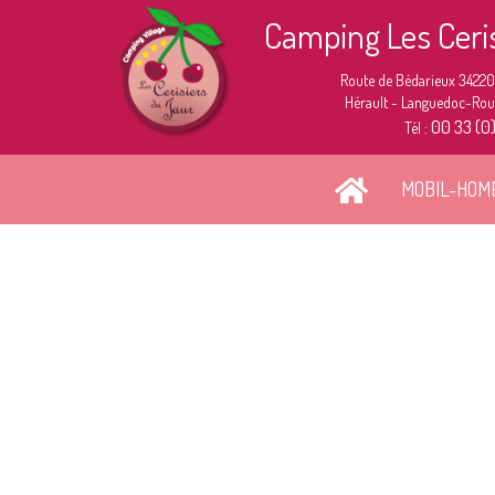
Camping Les Ceri
Route de Bédarieux 34220
Hérault - Languedoc-Rouss
00 33 (0
Tél :
MOBIL-HOM