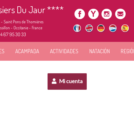
siers Du Jaur ****
 - Saint Pons de Thomières
illon - Occitanie - France
)4 67 95 30 33
ES
ACAMPADA
ACTIVIDADES
NATACIÓN
REGIÓ
Mi cuenta